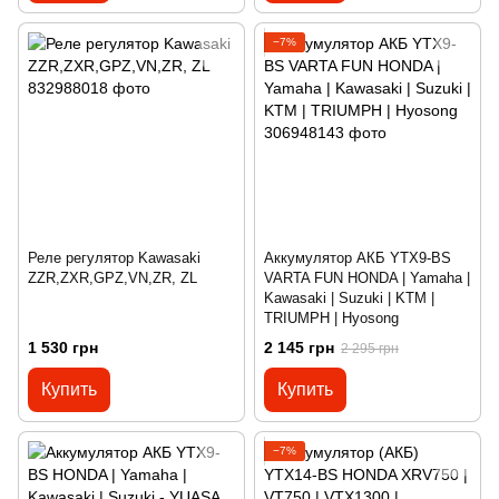
−7%
Реле регулятор Kawasaki
Аккумулятор АКБ YTX9-BS
ZZR,ZXR,GPZ,VN,ZR, ZL
VARTA FUN HONDA | Yamaha |
Kawasaki | Suzuki | KTM |
TRIUMPH | Hyosong
1 530 грн
2 145 грн
2 295 грн
Купить
Купить
−7%