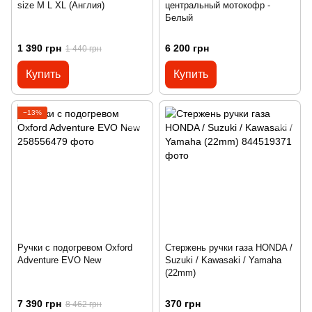
size M L XL (Англия)
центральный мотокофр -
Белый
1 390 грн
6 200 грн
1 440 грн
Купить
Купить
−13%
Ручки с подогревом Oxford
Стержень ручки газа HONDA /
Adventure EVO New
Suzuki / Kawasaki / Yamaha
(22mm)
7 390 грн
370 грн
8 462 грн