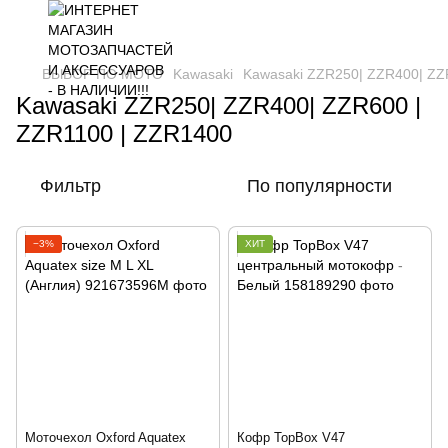
ВЫБОР ПО МОТО
Kawasaki
Kawasaki ZZR250| ZZR400| ZZ
Kawasaki ZZR250| ZZR400| ZZR600 |
ZZR1100 | ZZR1400
Фильтр
По популярности
−3%
ХИТ
Моточехол Oxford Aquatex
Кофр TopBox V47