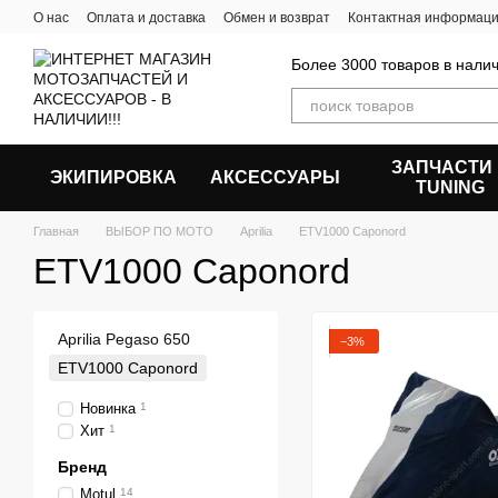
Перейти к основному контенту
О нас
Оплата и доставка
Обмен и возврат
Контактная информац
Более 3000 товаров в налич
ЗАПЧАСТИ
ЭКИПИРОВКА
АКСЕССУАРЫ
ТUNING
Главная
ВЫБОР ПО МОТО
Aprilia
ETV1000 Caponord
ETV1000 Caponord
Aprilia Pegaso 650
−3%
ETV1000 Caponord
Новинка
1
Хит
1
Бренд
Motul
14