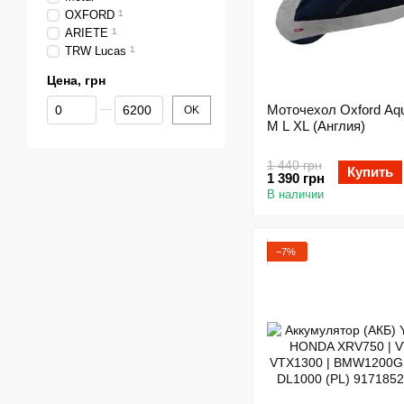
OXFORD
1
ARIETE
1
TRW Lucas
1
Цена, грн
От Цена, грн
До Цена, грн
Моточехол Oxford Aqu
OK
M L XL (Англия)
1 440 грн
Купить
1 390 грн
В наличии
−7%