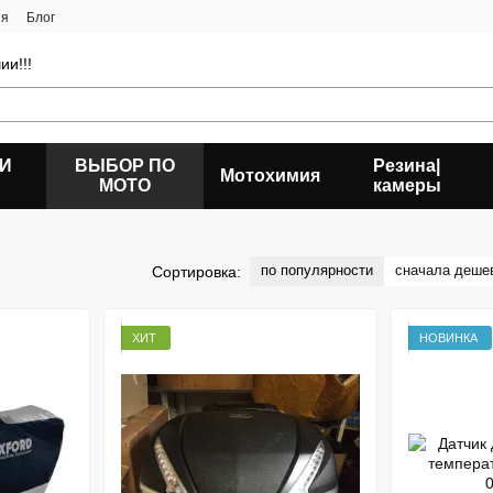
ия
Блог
ии!!!
 И
ВЫБОР ПО
Резина|
Мотохимия
МОТО
камеры
по популярности
сначала деше
Сортировка:
ХИТ
НОВИНКА