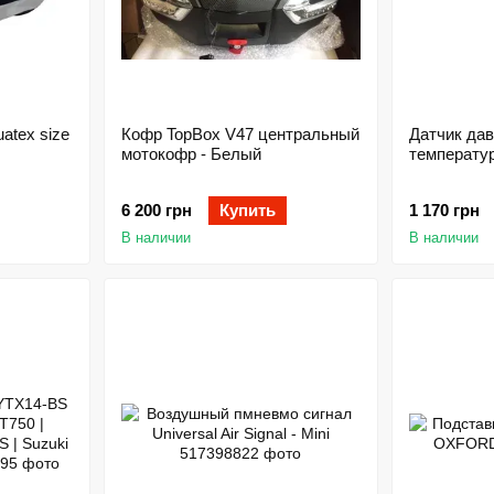
atex size
Кофр TopBox V47 центральный
Датчик дав
мотокофр - Белый
температу
6 200 грн
Купить
1 170 грн
В наличии
В наличии