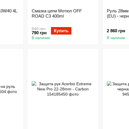
10W40 4L
Смазка цепи Мотюл OFF
Руль 28мм 
ROAD C3 400ml
(EU) - чер
840 грн
Купить
2 860 грн
790 грн
В наличии
В наличии