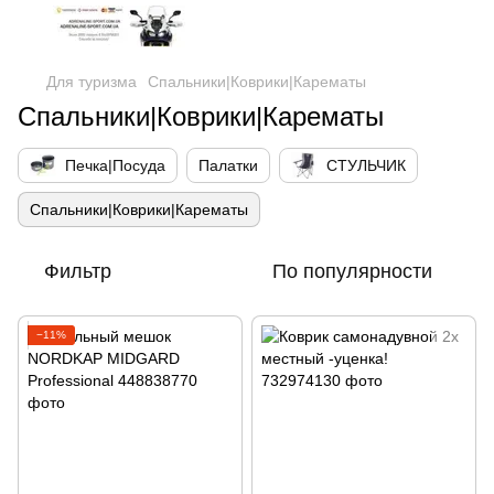
Для туризма
Спальники|Коврики|Карематы
Спальники|Коврики|Карематы
Печка|Посуда
Палатки
СТУЛЬЧИК
Спальники|Коврики|Карематы
Фильтр
По популярности
−11%