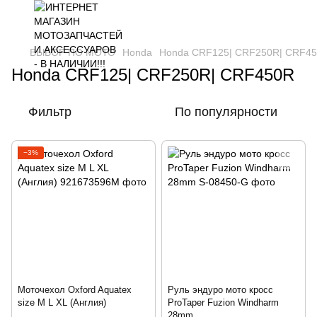
ВЫБОР ПО МОТО
Honda
Honda CRF125| CRF250R| CRF4
Honda CRF125| CRF250R| CRF450R
Фильтр
По популярности
−3%
Моточехол Oxford Aquatex
Руль эндуро мото кросс
size M L XL (Англия)
ProTaper Fuzion Windharm
28mm