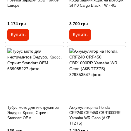
Розетка зарядки USB FoRide
Кофр задний ящик на мотоцик
Europe
SH40 Cargo Black TW - 40л
1 174 грн
3 700 грн
Купить
Купить
Тубус мото для инструмнтов
Аккумулятор на Honda
Эндуро, Кросс, Стриит
CRF240 CRF450 CBR1000RR
Standart OEM
Yamaha WR Geon (АКБ
TTZ7S)
830 грн
2 180 грн