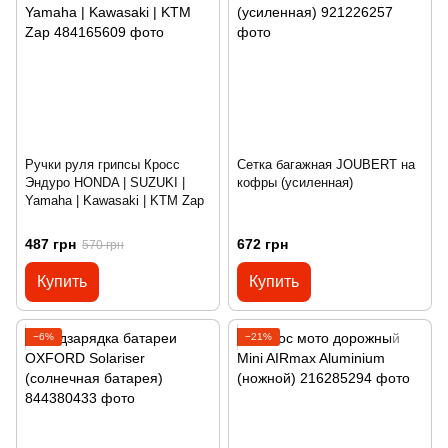
Ручки руля грипсы Кросс
Сетка багажная JOUBERT на
Эндуро HONDA | SUZUKI |
кофры (усиленная)
Yamaha | Kawasaki | KTM Zap
487 грн
672 грн
570 грн
Купить
Купить
−6%
−21%