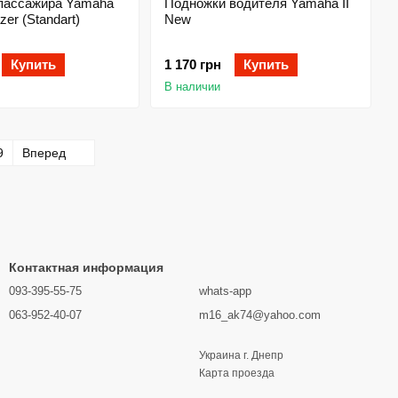
пассажира Yamaha
Подножки водителя Yamaha II
er (Standart)
New
Купить
1 170 грн
Купить
В наличии
9
Вперед
Контактная информация
093-395-55-75
whats-app
063-952-40-07
m16_ak74@yahoo.com
Украина г. Днепр
Карта проезда