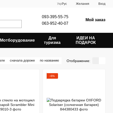
Укр
Рус
Желания
Вход
093-395-55-75
Мой заказ
063-952-40-07
Для
ИДЕИ НА
Мотборудование
туризма
ПОДАРОК
вле
сначала дороже
по названию
Отображение:
−6%