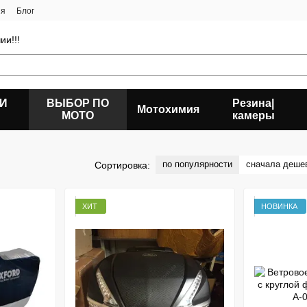
ия
Блог
ии!!!
 И
ВЫБОР ПО
Резина|
Мотохимия
МОТО
камеры
по популярности
сначала деше
Сортировка:
ХИТ
НОВИНКА