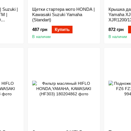
 Suzuki |
Щетки стартера мото HONDA |
Крышка да
TM |
Kawasaki Suzuki Yamaha
Yamaha XJ6
9
(Standart)
XJR1200/13
487 грн
Купить
872 грн
В наличии
В наличии