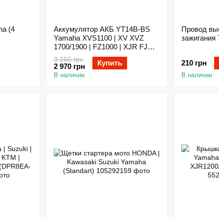
a (4
Аккумулятор АКБ YT14B-BS
Провод вы
Yamaha XVS1100 | XV XVZ
зажигания
1700/1900 | FZ1000 | XJR FJR
1300 | BT1100 / HYOSONG
3 260 грн
Купить
210 грн
GV650 Aquilia
2 970 грн
В наличии
В наличии