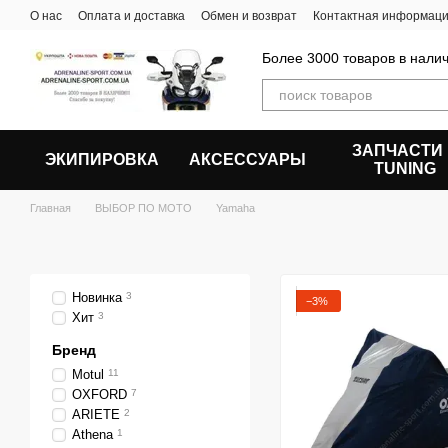
Перейти к основному контенту
О нас
Оплата и доставка
Обмен и возврат
Контактная информац
Более 3000 товаров в налич
ЗАПЧАСТИ
ЭКИПИРОВКА
АКСЕССУАРЫ
ТUNING
Главная
ВЫБОР ПО МОТО
Yamaha
Новинка
3
−3%
Хит
3
Бренд
Motul
11
OXFORD
7
ARIETE
2
Athena
1