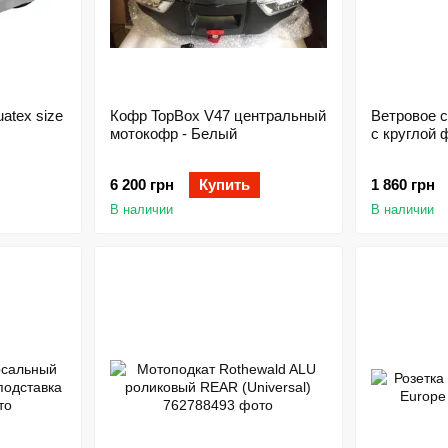
atex size
Кофр TopBox V47 центральный
Ветровое с
мотокофр - Белый
с круглой 
6 200 грн
Купить
1 860 грн
В наличии
В наличии