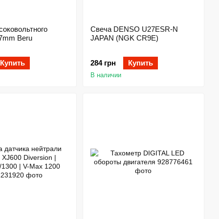
соковольтного
Свеча DENSO U27ESR-N
 7mm Beru
JAPAN (NGK CR9E)
Купить
284 грн
Купить
В наличии