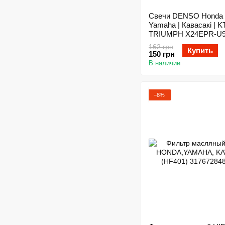
Свечи DENSO Honda |
Yamaha | Кавасакі | K
TRIUMPH X24EPR-U
(DPR8EA-9)
162 грн
Купить
150 грн
В наличии
−8%