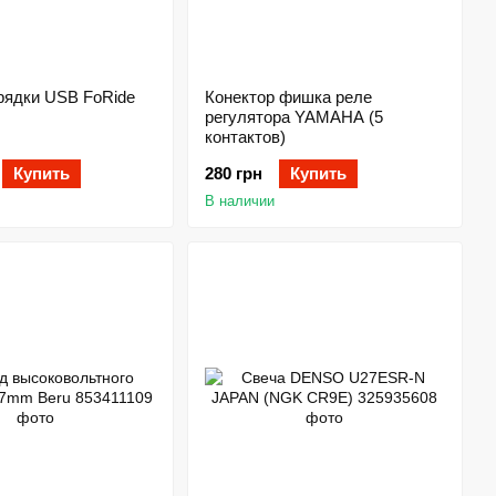
рядки USB FoRide
Конектор фишка реле
регулятора YAMAHA (5
контактов)
Купить
280 грн
Купить
В наличии