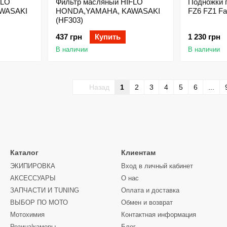
FLO
Фильтр масляный HIFLO
Подножки 
WASAKI
HONDA,YAMAHA, KAWASAKI
FZ6 FZ1 Faz
(HF303)
437 грн
Купить
1 230 грн
В наличии
В наличии
Назад
1
2
3
4
5
6
...
Каталог
Клиентам
ЭКИПИРОВКА
Вход в личный кабинет
АКСЕССУАРЫ
О нас
ЗАПЧАСТИ И ТUNING
Оплата и доставка
ВЫБОР ПО МОТО
Обмен и возврат
Мотохимия
Контактная информация
Резина|камеры
Блог