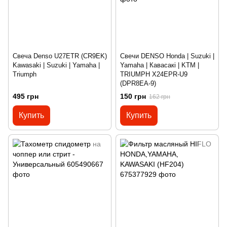
Свеча Denso U27ETR (CR9EK)
Свечи DENSO Honda | Suzuki |
Kawasaki | Suzuki | Yamaha |
Yamaha | Кавасакі | KTM |
Triumph
TRIUMPH X24EPR-U9
(DPR8EA-9)
495 грн
150 грн
162 грн
Купить
Купить