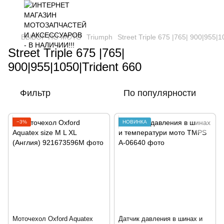
ВЫБОР ПО МОТО
Triumph
Street Triple 675 |765| 900|955|1
Street Triple 675 |765|
900|955|1050|Trident 660
Фильтр
По популярности
−3%
НОВИНКА
Моточехол Oxford Aquatex
Датчик давления в шинах и