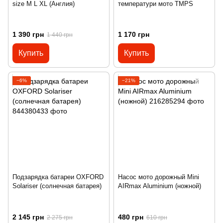
size M L XL (Англия)
температури мото TMPS
1 390 грн
1 170 грн
1 440 грн
Купить
Купить
−6%
−21%
Подзарядка батареи OXFORD
Насос мото дорожный Mini
Solariser (солнечная батарея)
AIRmax Aluminium (ножной)
2 145 грн
480 грн
2 275 грн
610 грн