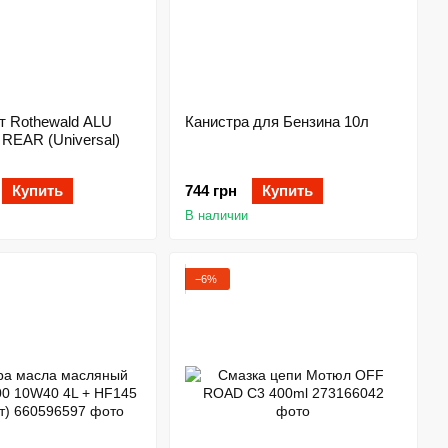
т Rothewald ALU
Канистра для Бензина 10л
REAR (Universal)
Купить
744 грн
Купить
В наличии
−6%