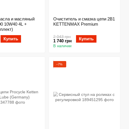
масла и масляный
Очиститель и смазка цепи 2В1
00 10W40 4L +
KETTENMAX Premium
плект)
2 043 грн
Купить
Купить
1 740 грн
В наличии
−7%