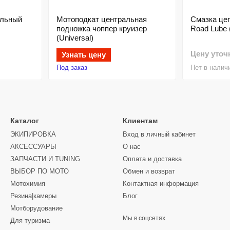
альный
Мотоподкат центральная
Смазка цеп
подножка чоппер круизер
Road Lube
(Universal)
Цену уточ
Узнать цену
Под заказ
Нет в налич
Каталог
Клиентам
ЭКИПИРОВКА
Вход в личный кабинет
АКСЕССУАРЫ
О нас
ЗАПЧАСТИ И ТUNING
Оплата и доставка
ВЫБОР ПО МОТО
Обмен и возврат
Мотохимия
Контактная информация
Резина|камеры
Блог
Мотборудование
Мы в соцсетях
Для туризма