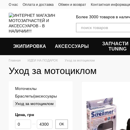
Перейти к основному контенту
О нас
Оплата и доставка
Обмен и возврат
Контактная информац
Более 3000 товаров в налич
ЗАПЧАСТИ
ЭКИПИРОВКА
АКСЕССУАРЫ
ТUNING
Главная
ИДЕИ НА ПОДАРОК
Уход за мотоциклом
Уход за мотоциклом
Моточехлы
Браслеты|аксессуары
Уход за мотоциклом
Цена, грн
От Цена, грн
До Цена, грн
OK