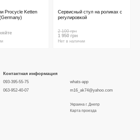
и Procycle Ketten
Сервисный стул на роликах с
 (Germany)
регулировкой
2 100 грн
няйте
1 950 грн
ии
Нет в наличии
Контактная информация
093-395-55-75
whats-app
063-952-40-07
m16_ak74@yahoo.com
Украина г. Днепр
Карта проезда