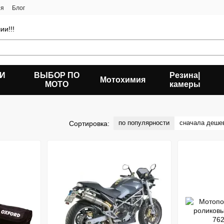
ия
Блог
ии!!!
 И
ВЫБОР ПО
Резина|
Мотохимия
МОТО
камеры
по популярности
сначала деше
Сортировка: