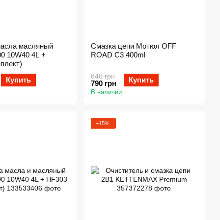
масла масляный
Смазка цепи Мотюл OFF
00 10W40 4L +
ROAD C3 400ml
плект)
840 грн
Купить
Купить
790 грн
В наличии
−15%