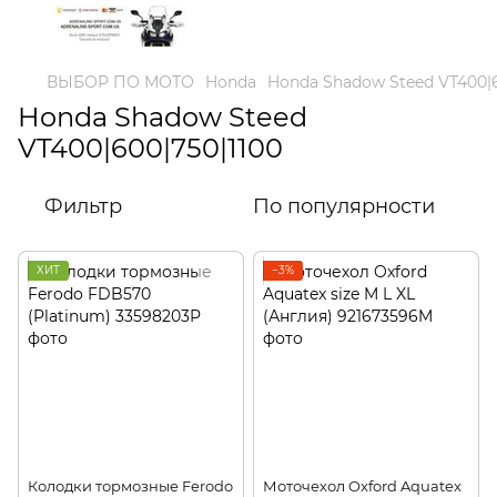
ВЫБОР ПО МОТО
Honda
Honda Shadow Steed VT400|6
Honda Shadow Steed
VT400|600|750|1100
Фильтр
По популярности
ХИТ
−3%
Колодки тормозные Ferodo
Моточехол Oxford Aquatex