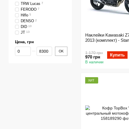
TRW Lucas
7
FERODO
7
Hiflo
5
DENSO
2
DID
10
JT
13
Наклейки Kawasaki Z750 2
2013 (комплект) - Stan
Цена, грн
От Цена, грн
До Цена, грн
OK
1 170 грн
Купить
970 грн
В наличии
ХИТ