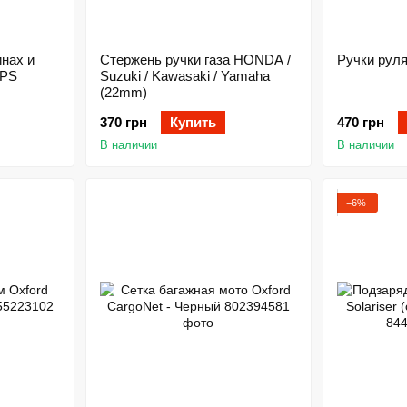
нах и
Стержень ручки газа HONDA /
Ручки рул
MPS
Suzuki / Kawasaki / Yamaha
(22mm)
370 грн
Купить
470 грн
В наличии
В наличии
−6%