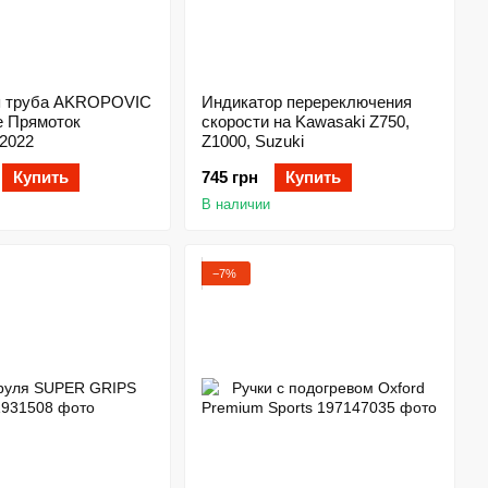
я труба AKROPOVIC
Индикатор перереключения
ne Прямоток
скорости на Kawasaki Z750,
 2022
Z1000, Suzuki
Купить
745 грн
Купить
В наличии
−7%