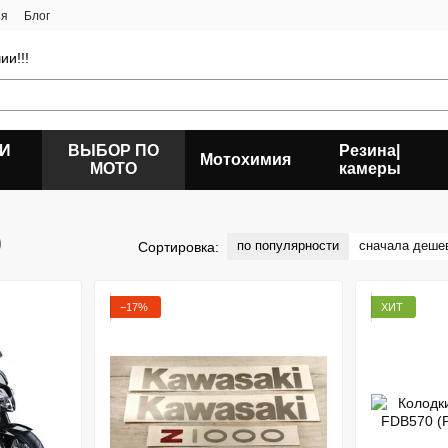
ия
Блог
ии!!!
 И
ВЫБОР ПО
Резина|
Мотохимия
МОТО
камеры
0
по популярности
сначала деше
Сортировка:
−17%
ХИТ