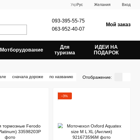
Укр
Рус
Желания
Вход
093-395-55-75
Мой заказ
063-952-40-07
Для
ИДЕИ НА
Мотборудование
туризма
ПОДАРОК
вле
сначала дороже
по названию
Отображение:
−3%