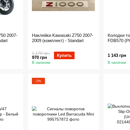
007-
Наклейки Kawasaki Z750 2007-
Колодки т
dart
2009 (комплект) - Standart
FDB570 (Pl
1 170 грн
Купить
1 143 грн
970 грн
В наличии
В наличии
−2%