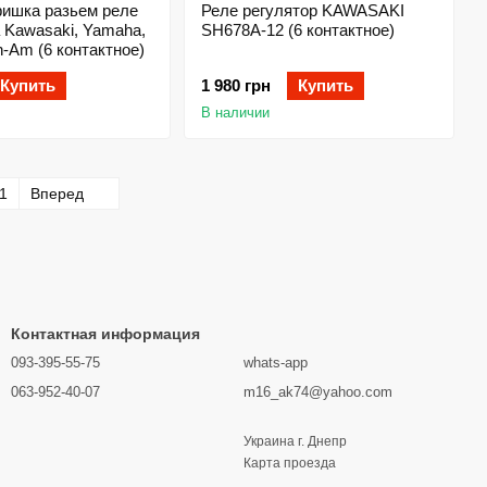
фишка разьем реле
Реле регулятор KAWASAKI
 Kawasaki, Yamaha,
SH678А-12 (6 контактное)
n-Am (6 контактное)
Купить
1 980 грн
Купить
В наличии
1
Вперед
Контактная информация
093-395-55-75
whats-app
063-952-40-07
m16_ak74@yahoo.com
Украина г. Днепр
Карта проезда