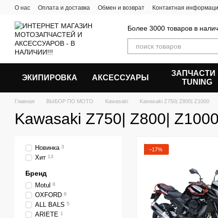
Перейти к основному контенту
О нас
Оплата и доставка
Обмен и возврат
Контактная информац
Более 3000 товаров в налич
ЗАПЧАСТИ
ЭКИПИРОВКА
АКСЕССУАРЫ
ТUNING
Главная
ВЫБОР ПО МОТО
Kawasaki
Kawasaki Z750| Z800| Z1000
Kawasaki Z750| Z800| Z100
Новинка
3
−17%
Хит
13
Бренд
Motul
8
OXFORD
8
ALL BALS
5
ARIETE
1