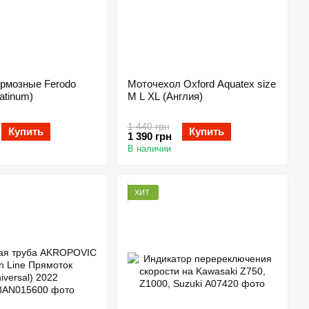
ормозные Ferodo
Моточехол Oxford Aquatex size
atinum)
M L XL (Англия)
1 440 грн
Купить
Купить
1 390 грн
В наличии
ХИТ