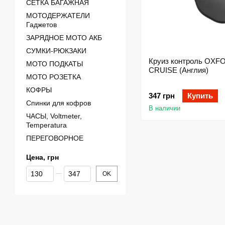
СЕТКА БАГАЖНАЯ
МОТОДЕРЖАТЕЛИ
Гаджетов
ЗАРЯДНОЕ МОТО АКБ
СУМКИ-РЮКЗАКИ
Круиз контроль OXF
МОТО ПОДКАТЫ
CRUISE (Англия)
МОТО РОЗЕТКА
КОФРЫ
347 грн
Купить
Спинки для кофров
В наличии
ЧАСЫ, Voltmeter,
Temperatura
ПЕРЕГОВОРНОЕ
Цена, грн
От Цена, грн
До Цена, грн
OK