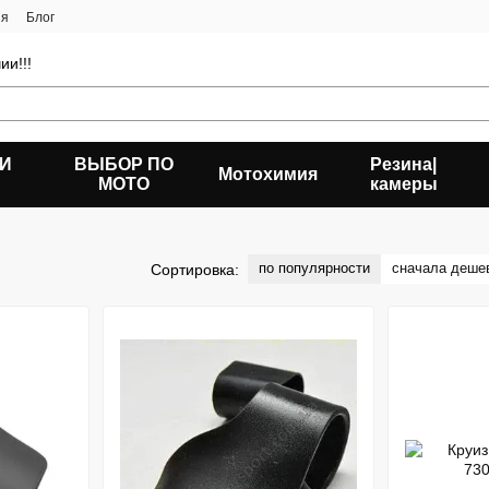
ия
Блог
ии!!!
 И
ВЫБОР ПО
Резина|
Мотохимия
МОТО
камеры
по популярности
сначала деше
Сортировка: