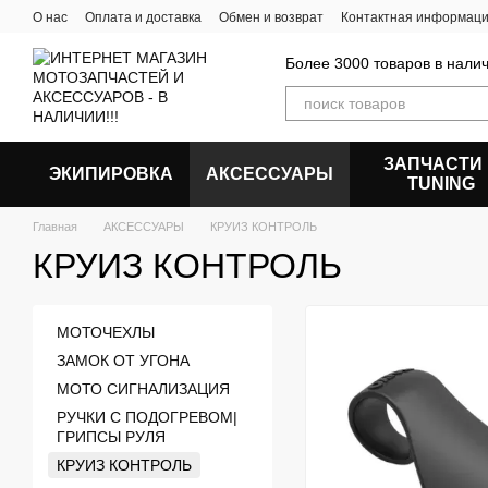
Перейти к основному контенту
О нас
Оплата и доставка
Обмен и возврат
Контактная информац
Более 3000 товаров в налич
ЗАПЧАСТИ
ЭКИПИРОВКА
АКСЕССУАРЫ
ТUNING
Главная
АКСЕССУАРЫ
КРУИЗ КОНТРОЛЬ
КРУИЗ КОНТРОЛЬ
МОТОЧЕХЛЫ
ЗАМОК ОТ УГОНА
МОТО СИГНАЛИЗАЦИЯ
РУЧКИ С ПОДОГРЕВОМ|
ГРИПСЫ РУЛЯ
КРУИЗ КОНТРОЛЬ