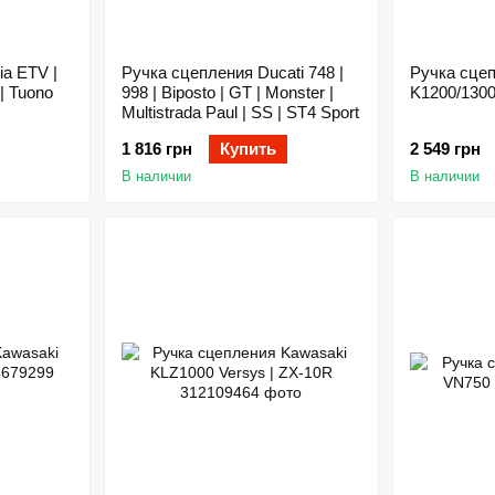
ia ETV |
Ручка сцепления Ducati 748 |
Ручка сце
| Tuono
998 | Biposto | GT | Monster |
K1200/1300
Multistrada Paul | SS | ST4 Sport
1 816 грн
Купить
2 549 грн
В наличии
В наличии