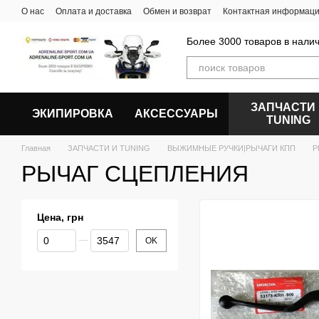
Перейти к основному контенту
О нас
Оплата и доставка
Обмен и возврат
Контактная информац
Более 3000 товаров в налич
ЗАПЧАСТИ
ЭКИПИРОВКА
АКСЕССУАРЫ
ТUNING
Главная
ЗАПЧАСТИ И ТUNING
ВЫЖИМНЫЕ РУЧКИ|РЫЧАГИ КПП
Р
РЫЧАГ СЦЕПЛЕНИЯ
Цена, грн
От Цена, грн
До Цена, грн
OK