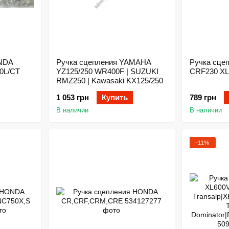
ONDA
Ручка сцепления YAMAHA
Ручка сце
0L/CT
YZ125/250 WR400F | SUZUKI
CRF230 XL
RMZ250 | Kawasaki KX125/250
1 053 грн
Купить
789 грн
В наличии
В наличии
−11%