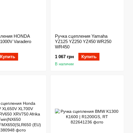
пления HONDA
Ручка сцепления Yamaha
1000V Varadero
YZ125 YZ250 YZ450 WR250
WR450
Купить
1 067 грн
Купить
В наличии