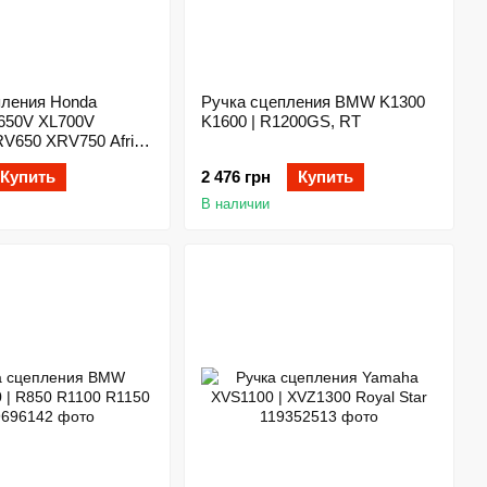
пления Нonda
Ручка сцепления BMW K1300
650V XL700V
K1600 | R1200GS, RT
RV650 XRV750 Afrika
0
Купить
2 476 грн
Купить
|FMX650|SLR650
В наличии