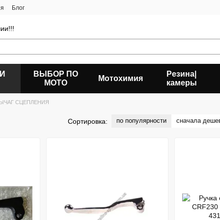
ия
Блог
ии!!!
 И
ВЫБОР ПО
Резина|
Мотохимия
МОТО
камеры
ЫЧАГ СЦЕПЛЕНИЯ
по популярности
сначала деше
Сортировка: