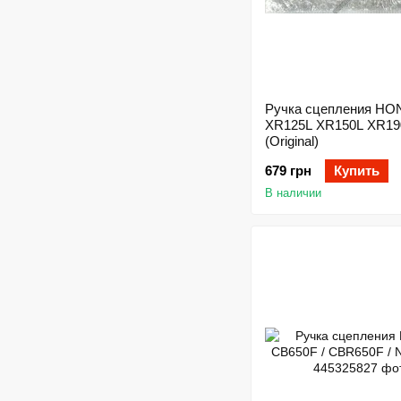
Ручка сцепления H
XR125L XR150L XR19
(Original)
679 грн
Купить
В наличии