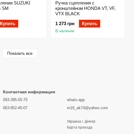
пления SUZUKI
Ручка сцепления с
S SM
кронштейном HONDA VT, VF,
VTX BLACK
Купить
1 273 грн
Купить
В наличии
Показать все
Контактная информация
093-395-55-75
whats-app
063-952-40-07
m16_ak74@yahoo.com
Украина г. Днепр
Карта проезда