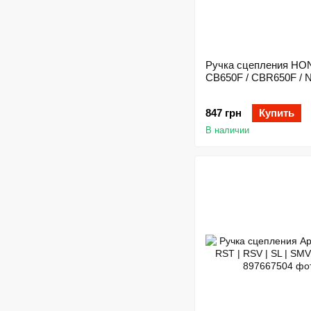
Ручка сцепления H
CB650F / CBR650F / 
847 грн
Купить
В наличии