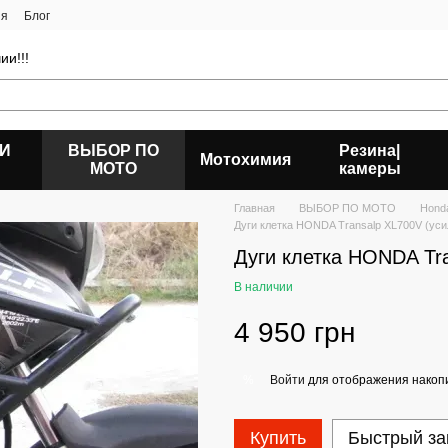
ия
Блог
ии!!!
 И
ВЫБОР ПО
Резина|
Мотохимия
МОТО
камеры
Главная
ВЫБОР ПО МОТО
Hond
Дуги клетка HONDA Transalp XL700V (ус
Дуги клетка HONDA Tr
В наличии
4 950 грн
Войти
для отображения накопи
%
Купить
Быстрый за