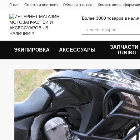
Перейти к основному контенту
О нас
Оплата и доставка
Обмен и возврат
Контактная информац
Более 3000 товаров в налич
ЗАПЧАСТИ
ЭКИПИРОВКА
АКСЕССУАРЫ
ТUNING