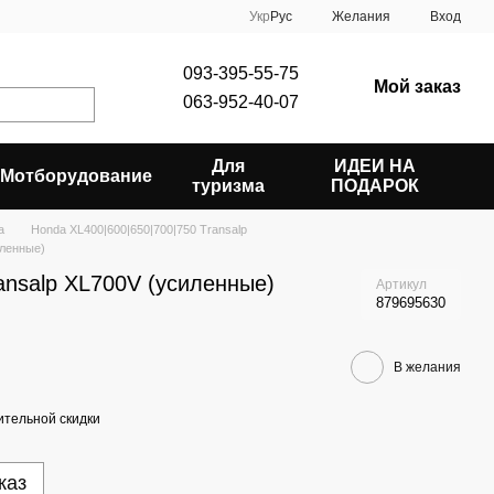
Укр
Рус
Желания
Вход
093-395-55-75
Мой заказ
063-952-40-07
Для
ИДЕИ НА
Мотборудование
туризма
ПОДАРОК
a
Honda XL400|600|650|700|750 Transalp
иленные)
ansalp XL700V (усиленные)
Артикул
879695630
В желания
тельной скидки
каз