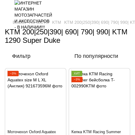
ВЫБОР ПО МОТО
KTM
KTM 200|250|390| 690| 790| 990| K
KTM 200|250|390| 690| 790| 990| KTM
1290 Super Duke
Фильтр
По популярности
−3%
ХИТ
−3%
Моточехол Oxford Aquatex
Кепка KTM Racing Summer