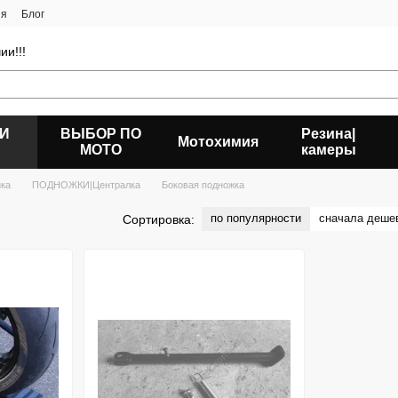
ия
Блог
ии!!!
 И
ВЫБОР ПО
Резина|
Мотохимия
МОТО
камеры
ика
ПОДНОЖКИ|Централка
Боковая подножка
по популярности
сначала деше
Сортировка: