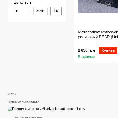
Цена, грн
От Цена, грн
До Цена, грн
OK
Мотоподкат Rothewal
роликовый REAR (Univ
2 630 грн
Купить
В наличии
© 2026
Принимаем к оплате