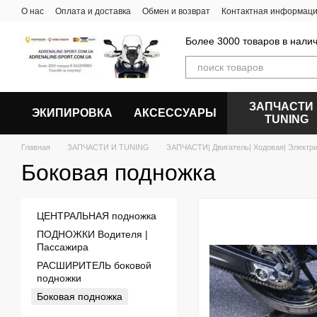
Перейти к основному контенту
О нас
Оплата и доставка
Обмен и возврат
Контактная информац
Более 3000 товаров в налич
ЗАПЧАСТИ
ЭКИПИРОВКА
АКСЕССУАРЫ
ТUNING
Главная
ЗАПЧАСТИ И ТUNING
ЗАПЧАСТИ| Двигатель| Ходовая| Электр
Боковая подножка
ЦЕНТРАЛЬНАЯ подножка
ПОДНОЖКИ Водителя |
Пассажира
РАСШИРИТЕЛЬ боковой
подножки
Боковая подножка