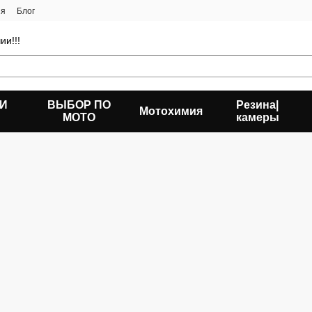
ия
Блог
ии!!!
 И
ВЫБОР ПО
Резина|
Мотохимия
МОТО
камеры