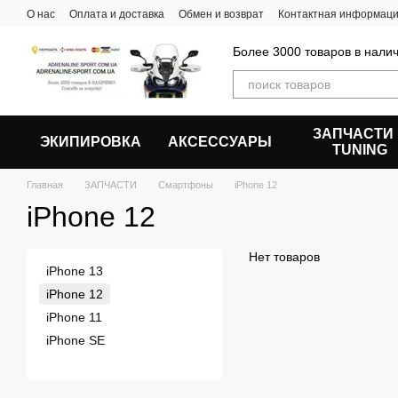
Перейти к основному контенту
О нас
Оплата и доставка
Обмен и возврат
Контактная информац
Более 3000 товаров в налич
ЗАПЧАСТИ
ЭКИПИРОВКА
АКСЕССУАРЫ
ТUNING
Главная
ЗАПЧАСТИ
Смартфоны
iPhone 12
iPhone 12
Нет товаров
iPhone 13
iPhone 12
iPhone 11
iPhone SE