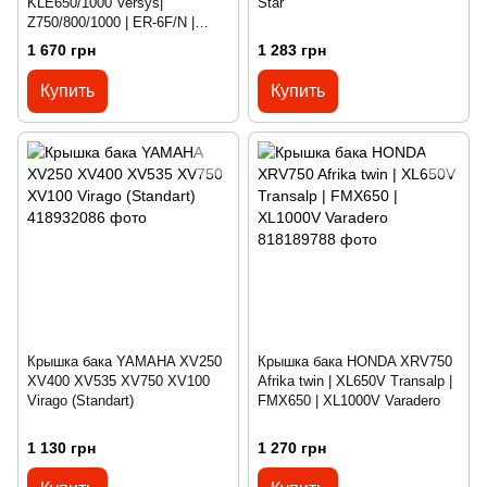
KLE650/1000 Versys|
Star
Z750/800/1000 | ER-6F/N |
ZX6R/ZX10R (комплект с
1 670 грн
1 283 грн
ключами)
Купить
Купить
Крышка бака YAMAHA XV250
Крышка бака HONDA XRV750
XV400 XV535 XV750 XV100
Afrika twin | XL650V Transalp |
Virago (Standart)
FMX650 | XL1000V Varadero
1 130 грн
1 270 грн