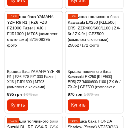
Купить
Купить
−17%
−9%
Крышка бака YAMAHA YZF R6
Крышка топливного бака
R1 | FZ6 FZ8 FZ1000 Fazer |
Kawasaki EX250 |KLE500|
XJ6 | FJR1300 | MT03
ER5| ZZR400/600/1100 | ZX-6r /
(комплект с ключами)
ZX-9r | GPZ500 (комплект с
ключами)
895 грн
970 грн
1 075 грн
1 070 грн
Купить
Купить
−13%
−16%