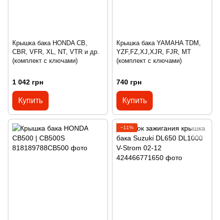
Крышка бака HONDA CB,
Крышка бака YAMAHA TDM,
CBR, VFR, XL, NT, VTR и др.
YZF,FZ,XJ,XJR, FJR, MT
(комплект с ключами)
(комплект с ключами)
1 042 грн
740 грн
Купить
Купить
−11%