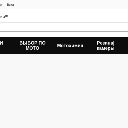
ия
Блог
ии!!!
 И
ВЫБОР ПО
Резина|
Мотохимия
МОТО
камеры