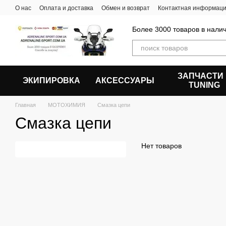
Перейти к основному контенту
О нас
Оплата и доставка
Обмен и возврат
Контактная информац
Более 3000 товаров в налич
ЗАПЧАСТИ
ЭКИПИРОВКА
АКСЕССУАРЫ
ТUNING
Главная
МОТОХИМИЯ
Смазка цепи
Смазка цепи
Нет товаров