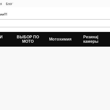
ия
Блог
ии!!!
 И
ВЫБОР ПО
Резина|
Мотохимия
МОТО
камеры