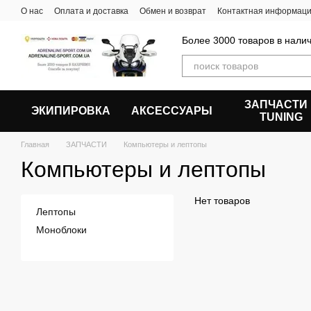
Перейти к основному контенту
О нас
Оплата и доставка
Обмен и возврат
Контактная информац
Более 3000 товаров в налич
ЗАПЧАСТИ
ЭКИПИРОВКА
АКСЕССУАРЫ
ТUNING
Главная
ЗАПЧАСТИ
Компьютеры и лептопы
Компьютеры и лептопы
Нет товаров
Лептопы
Моноблоки