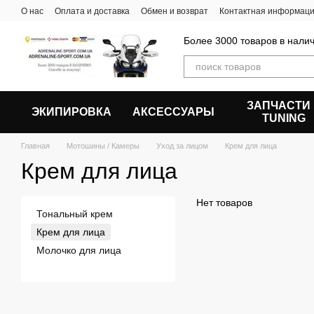
Перейти к основному контенту
О нас
Оплата и доставка
Обмен и возврат
Контактная информац
Более 3000 товаров в налич
ЗАПЧАСТИ
ЭКИПИРОВКА
АКСЕССУАРЫ
ТUNING
Главная
Мотошины / Камеры
Уход за лицом
Крем для лица
Крем для лица
Нет товаров
Тональный крем
Крем для лица
Молочко для лица