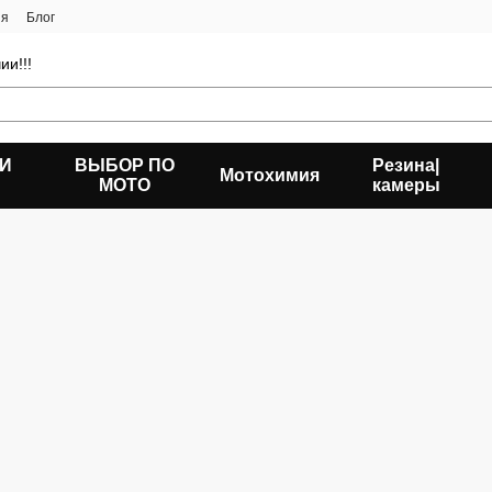
ия
Блог
ии!!!
 И
ВЫБОР ПО
Резина|
Мотохимия
МОТО
камеры