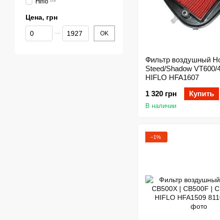
Hiflo
69
Цена, грн
От Цена, грн
До Цена, грн
OK
Фильтр воздушный H
Steed/Shadow VT600/
HIFLO HFA1607
1 320 грн
Купить
В наличии
−1%