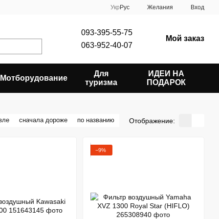
Укр
Рус
Желания
Вход
093-395-55-75
Мой заказ
063-952-40-07
Для
ИДЕИ НА
Мотборудование
туризма
ПОДАРОК
вле
сначала дороже
по названию
Отображение:
−9%