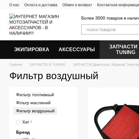
Перейти к основному контенту
О нас
Оплата и доставка
Обмен и возврат
Контактная информац
Более 3000 товаров в налич
ЗАПЧАСТИ
ЭКИПИРОВКА
АКСЕССУАРЫ
ТUNING
Главная
ЗАПЧАСТИ И ТUNING
ЗАПЧАСТИ| Двигатель| Ходовая| Электр
Фильтр воздушный
Фильтр топливный
Фільтр масляний
Фильтр воздушный
Хит
1
Бренд