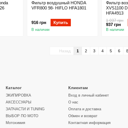
onda
Фильтр воздушный HONDA
Фильтр в
26
VFR800 98- HIFLO HFA1801
XVS1100 Dr
HFA4913
1 037 грн
916 грн
Купить
937 грн
В наличии
В наличии
Назад
1
2
3
4
5
6
Каталог
Клиентам
ЭКИПИРОВКА
Вход в личный кабинет
АКСЕССУАРЫ
О нас
ЗАПЧАСТИ И ТUNING
Оплата и доставка
ВЫБОР ПО МОТО
Обмен и возврат
Мотохимия
Контактная информация