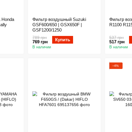
 Honda
Фильтр воздушный Suzuki
Фильтр во
ally
GSF600/650 | GSX650F |
R1100 R11
GSF1200/1250
789 грн
537 грн
Купить
769 грн
517 грн
В наличии
В наличии
−4%