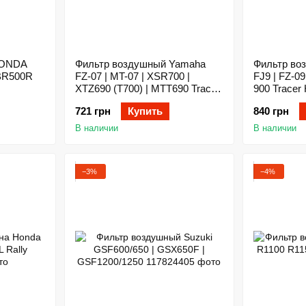
HONDA
Фильтр воздушный Yamaha
Фильтр во
BR500R
FZ-07 | MT-07 | XSR700 |
FJ9 | FZ-09
XTZ690 (T700) | MTT690 Tracer
900 Tracer
HIFLO
721 грн
Купить
840 грн
В наличии
В наличии
−3%
−4%