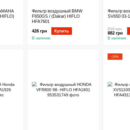
YAMAHA
Фильтр воздушный BMW
Фильтр во
(HIFLO)
F650GS / (Dakar) HIFLO
SV650 03-
HFA7601
915 грн
426 грн
Купить
882 грн
В наличии
В наличии
−10%