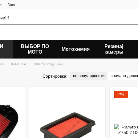
ия
Блог
ии!!!
 И
ВЫБОР ПО
Резина|
Мотохимия
МОТО
камеры
ика
ФИЛЬТРА
Фильтр воздушный
по популярности
сначала деше
Сортировка:
−7%