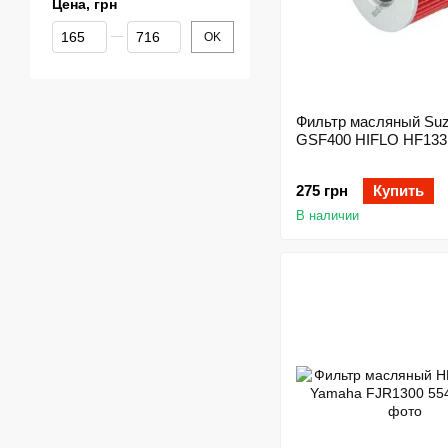
Цена, грн
От Цена, грн
До Цена, грн
OK
Фильтр масляный Suz
GSF400 HIFLO HF133
275 грн
Купить
В наличии