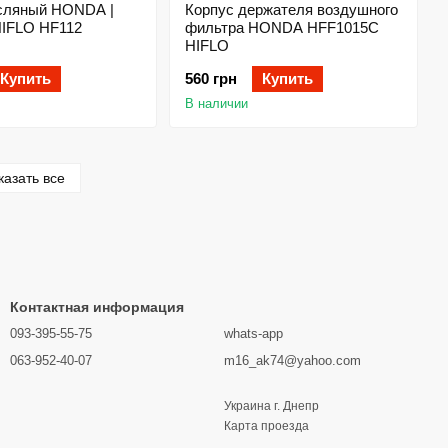
ый HONDA |
Корпус держателя воздушного
HIFLO HF112
фильтра HONDA HFF1015C
HIFLO
Купить
560 грн
Купить
В наличии
казать все
Контактная информация
093-395-55-75
whats-app
063-952-40-07
m16_ak74@yahoo.com
Украина г. Днепр
Карта проезда