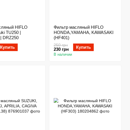
сляный HIFLO
Фильтр масляный HIFLO
ki TU250 |
HONDA,YAMAHA, KAWASAKI
 | DRZ250
(HF401)
250 грн
Купить
Купить
230 грн
В наличии