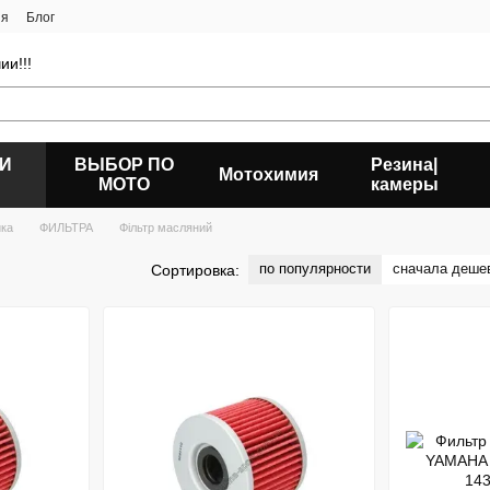
ия
Блог
ии!!!
 И
ВЫБОР ПО
Резина|
Мотохимия
МОТО
камеры
ика
ФИЛЬТРА
Фільтр масляний
по популярности
сначала деше
Сортировка: