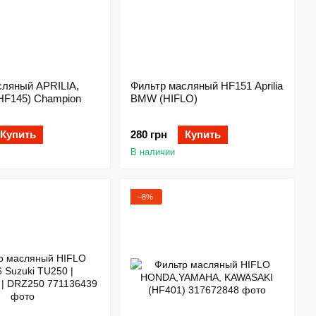
сляный APRILIA,
Фильтр масляный HF151 Aprilia
F145) Champion
BMW (HIFLO)
Купить
280 грн
Купить
В наличии
−8%