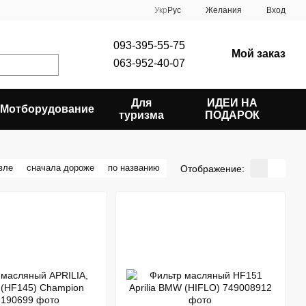
Укр
Рус
Желания
Вход
093-395-55-75
Мой заказ
063-952-40-07
Для
ИДЕИ НА
Мотборудование
туризма
ПОДАРОК
вле
сначала дороже
по названию
Отображение: