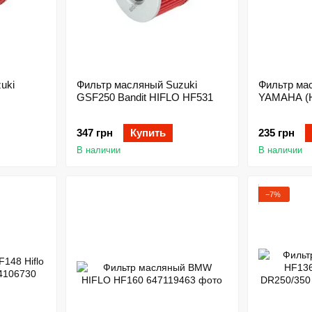
uki
Фильтр масляный Suzuki
Фильтр ма
GSF250 Bandit HIFLO HF531
YAMAHA (H
347 грн
Купить
235 грн
В наличии
В наличии
−7%