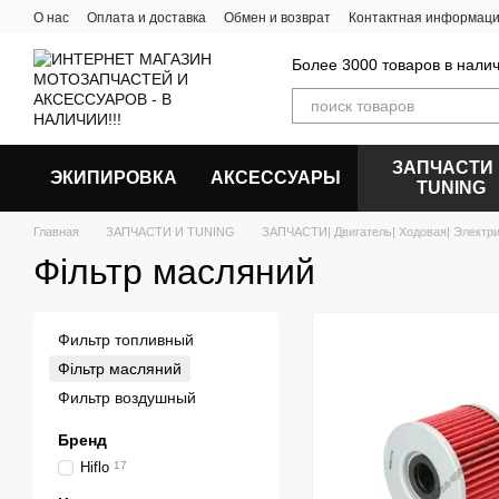
Перейти к основному контенту
О нас
Оплата и доставка
Обмен и возврат
Контактная информац
Более 3000 товаров в налич
ЗАПЧАСТИ
ЭКИПИРОВКА
АКСЕССУАРЫ
ТUNING
Главная
ЗАПЧАСТИ И ТUNING
ЗАПЧАСТИ| Двигатель| Ходовая| Электр
Фільтр масляний
Фильтр топливный
Фільтр масляний
Фильтр воздушный
Бренд
Hiflo
17