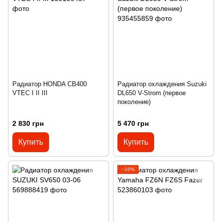
Радиатор HONDA CB400
Радиатор охлаждения Suzuki
VTEC I II III
DL650 V-Strom (первое
поколение)
2 830 грн
5 470 грн
Купить
Купить
−16%