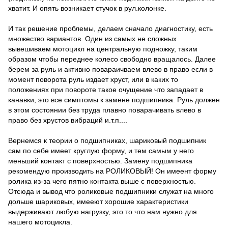
хватит. И опять возникает стучок в рул.колонке.
И так решение проблемы, делаем сначало диагностику, есть
множество вариантов. Один из самых не сложных
вывешиваем мотоцикл на центральную подножку, таким
образом чтобы переднее колесо свободно вращалось. Далее
берем за руль и активно повараичваем влево в право если в
момент поворота руль издает хруст, или в каких то
положениях при повороте такое очущение что западает в
канавки, это все симптомы к замене подшипника. Руль должен
в этом состоянии без труда плавно поварачивать влево в
право без хрустов вибраций и.т.п....
Вернемся к теории о подшипниках, шариковый подшипник
сам по себе имеет круглую форму, и тем самым у него
меньший контакт с поверхностью. Замену подшипника
рекомендую производить на РОЛИКОВЫЙ! Он имеент форму
ролика из-за чего пятно контакта выше с поверхностью.
Отсюда и вывод что роликовые подшипники служат на много
дольше шариковых, имееют хорошие характеристики
выдерживают любую нагрузку, это то что нам нужно для
нашего мотоцикла.