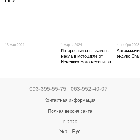
13 мая 2024
1 марта 2024
4 ноября 2023
Интересный опыт замены
Автоcмазчи
масла в мотоцикле от
эндуро Chai
Немецких мото механиков
093-395-55-75
063-952-40-07
Контактная информация
Полная версия сайта
© 2026
Укр
Рус