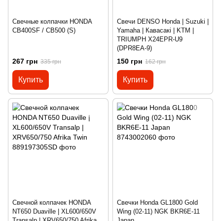
Свечные колпачки HONDA
Свечи DENSO Honda | Suzuki |
CB400SF / CB500 (S)
Yamaha | Кавасакі | KTM |
TRIUMPH X24EPR-U9
(DPR8EA-9)
267 грн
150 грн
335 грн
162 грн
Купить
Купить
Свечной колпачек HONDA
Свечки Honda GL1800 Gold
NT650 Duaville | XL600/650V
Wing (02-11) NGK BKR6E-11
Transalp | XRV650/750 Afrika
Japan