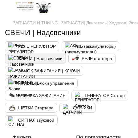
ЗАПЧАСТИ И ТUNING
ЗАПЧАСТИ| Двигатель| Ходовая| Эле
СВЕЧИ | Надсвечники
РЕЛЕ РЕГУЛЯТОР
АКБ (аккамуляторы)
СВЕЧИ | Надсвечники
РЕЛЕ стартера
ЗАМОК ЗАЖИГАНИЯ | КЛЮЧИ
ПУЛЬТЫ|Блоки управления
КАТУШКА ЗАЖИГАНИЯ
ГЕНЕРАТОР|Статор
ЩЕТКИ Стартера
ДАТЧИКИ
СИГНАЛ звуковой
Фильтр
По популярности