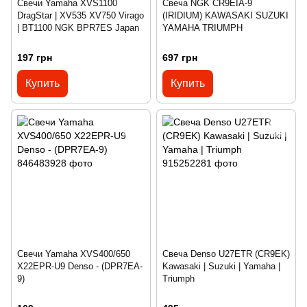
Свечи Yamaha XVS1100
Свеча NGK CR9EIA-9
DragStar | XV535 XV750 Virago
(IRIDIUM) KAWASAKI SUZUKI
| BT1100 NGK BPR7ES Japan
YAMAHA TRIUMPH
197 грн
697 грн
Купить
Купить
Свечи Yamaha XVS400/650
Свеча Denso U27ETR (CR9EK)
X22EPR-U9 Denso - (DPR7EA-
Kawasaki | Suzuki | Yamaha |
9)
Triumph