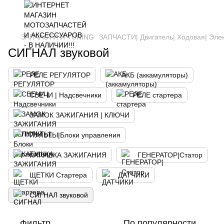
ЗАПЧАСТИ И ТUNING
ЗАПЧАСТИ| Двигатель| Ходовая| Эле
СИГНАЛ звуковой
РЕЛЕ РЕГУЛЯТОР
АКБ (аккамуляторы)
СВЕЧИ | Надсвечники
РЕЛЕ стартера
ЗАМОК ЗАЖИГАНИЯ | КЛЮЧИ
ПУЛЬТЫ|Блоки управления
КАТУШКА ЗАЖИГАНИЯ
ГЕНЕРАТОР|Статор
ЩЕТКИ Стартера
ДАТЧИКИ
СИГНАЛ звуковой
Фильтр
По популярности