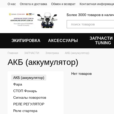
Перейти к основному контенту
О нас
Оплата и доставка
Обмен и возврат
Контактная информац
Более 3000 товаров в налич
ЗАПЧАСТИ
ЭКИПИРОВКА
АКСЕССУАРЫ
ТUNING
Главная
ЗАПЧАСТИ
Электрика
АКБ (аккумулятор)
АКБ (аккумулятор)
Нет товаров
АКБ (аккумулятор)
Фара
СТОП Фонарь
Сигналы поворотов
РЕЛЕ РЕГУЛЯТОР
Реле стартера