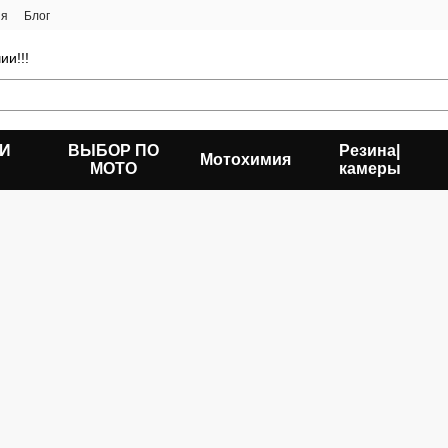
ия
Блог
ии!!!
 И
ВЫБОР ПО
Резина|
Мотохимия
МОТО
камеры