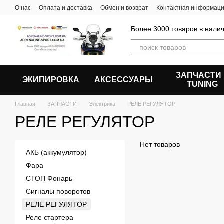
Перейти к основному контенту
О нас
Оплата и доставка
Обмен и возврат
Контактная информац
Более 3000 товаров в налич
ЗАПЧАСТИ
ЭКИПИРОВКА
АКСЕССУАРЫ
ТUNING
Главная
ЗАПЧАСТИ
Электрика
РЕЛЕ РЕГУЛЯТОР
РЕЛЕ РЕГУЛЯТОР
Нет товаров
АКБ (аккумулятор)
Фара
СТОП Фонарь
Сигналы поворотов
РЕЛЕ РЕГУЛЯТОР
Реле стартера