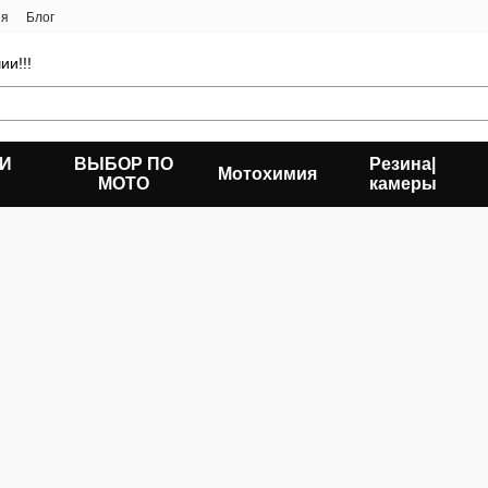
ия
Блог
ии!!!
 И
ВЫБОР ПО
Резина|
Мотохимия
МОТО
камеры